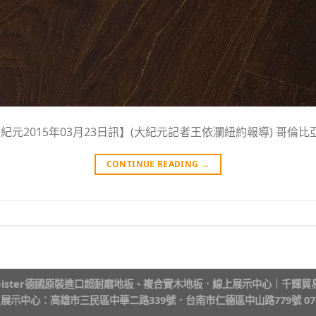
元2015年03月23日訊】(大紀元記者王依瀾紐約報導) 哥倫比亞廣
CONTINUE READING
→
014Meister德國原裝進口超耐磨地板、複合實木地板．線上展示中心｜
千輝貿
er 展示中心：高雄市三民區中華二路339號．台南市仁德區中山路779號 07-5