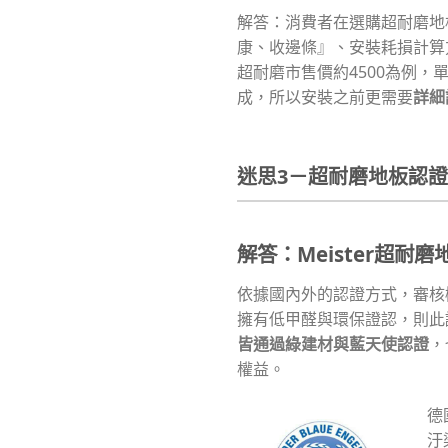
解答：消費者在選購超耐磨地
康、收邊條』、安裝耗損計算方
超耐磨市售價約4500為例，
成，所以安裝之前更需要
詳細
迷思3－超耐磨地板認
解答：
Meister超耐磨
依據國內外的認證方式，審核機
擁有低甲醛與環保證認，則此認
皆通過綠建材與藍天使認證
，
權益。
德
汙