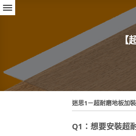
Skip
to
content
【
迷思1－超耐磨地板加
Q1
：想要安裝超