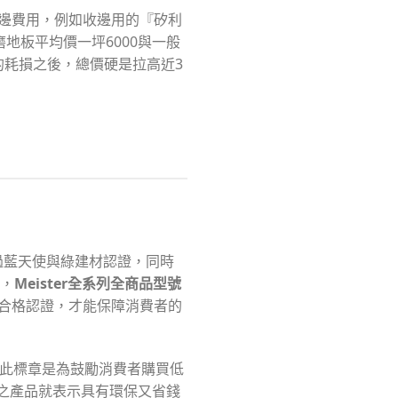
邊費用，例如收邊用的『矽利
地板平均價一坪6000與一般
的耗損之後，總價硬是拉高近3
通過藍天使與綠建材認證，同時
同，
Meister
全系列全商品型號
合格認證，才能保障消費者的
。此標章是為鼓勵消費者購買低
之產品就表示具有環保又省錢