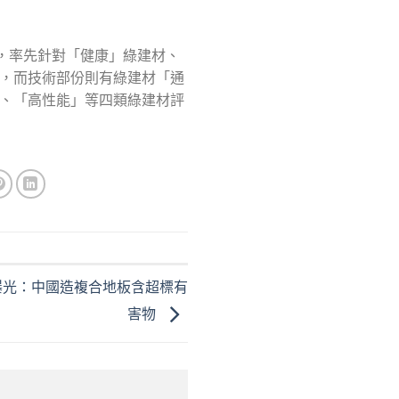
路，率先針對「健康」綠建材、
，而技術部份則有綠建材「通
、「高性能」等四類綠建材評
曝光：中國造複合地板含超標有
害物