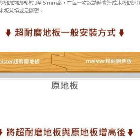
地板間的間隔增加至５ｍｍ高，在每一次踩踏時會造成木板間連
木板耗損或是斷裂。