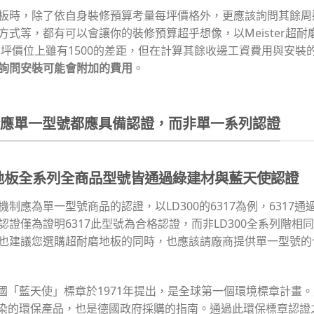
板時，除了依自身裝修預算考量每坪價格外，更應該詢問其餘周
式等，都有可以會讓你的裝修預算超乎想像，以Meister超耐磨
單坪價位上雖有1500的差距，但在計算其餘收邊工資費用與安裝
詢問安裝可能會附加的費用
。
證應單一型號都應具備認證，而非單一系列認證
地板
全系列全商品型號皆通過綠建材與藍天使認證
制應為單一型號商品的認證，以LD300的6317為例，6317
證僅為證明6317此型號為合格認證，而非LD300全系列階相
也建議您選購超耐磨地板的同時，也應該請廠商提供單一型號的
國「藍天使」標章於1971年提出，是全球第一個環境標章計畫
染的環保產品，也是德國政府採購的指南。通過此環保標章認證