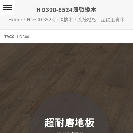
Skip
HD300-8524海頓橡木
to
content
Home
/
HD300-8524海頓橡木
/
系統地板
-
超硬度實木
TAGS:
HD300
超耐磨地板
Lam­in­ate Flooring